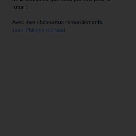
futur !
Avec mes chaleureux remerciements,
Jean-Philippe Richaud
Plan du site
Avertissements
Politique de protection des données
Politique d’utilisation des cookies
Informations réglementaires
Mentions légales
© 2026 SWEN CAPITAL PARTNERS