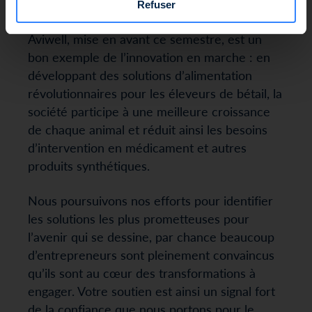
dans le mur.
Refuser
Aviwell, mise en avant ce semestre, est un
bon exemple de l’innovation en marche : en
développant des solutions d’alimentation
révolutionnaires pour les éleveurs de bétail, la
société participe à une meilleure croissance
de chaque animal et réduit ainsi les besoins
d’intervention en médicament et autres
produits synthétiques.
Nous poursuivons nos efforts pour identifier
les solutions les plus prometteuses pour
l’avenir qui se dessine, par chance beaucoup
d’entrepreneurs sont pleinement convaincus
qu’ils sont au cœur des transformations à
engager. Votre soutien est ainsi un signal fort
de la confiance que nous portons pour le