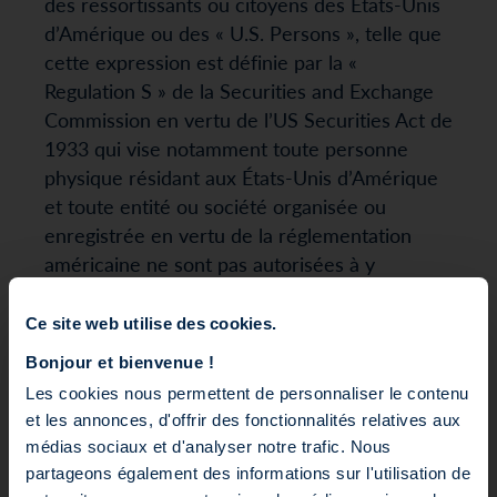
des ressortissants ou citoyens des États-Unis
d’Amérique ou des « U.S. Persons », telle que
cette expression est définie par la «
Regulation S » de la Securities and Exchange
Commission en vertu de l’US Securities Act de
1933 qui vise notamment toute personne
physique résidant aux États-Unis d’Amérique
et toute entité ou société organisée ou
enregistrée en vertu de la réglementation
américaine ne sont pas autorisées à y
accéder.
Ce site web utilise des cookies.
Ce site ne constitue en aucun cas un support
Bonjour et bienvenue !
promotionnel, une sollicitation, un conseil en
Les cookies nous permettent de personnaliser le contenu
investissement ou une offre d’achat ou de
et les annonces, d'offrir des fonctionnalités relatives aux
vente d’instruments financiers de la part de
médias sociaux et d'analyser notre trafic. Nous
SWEN Capital Partners. SWEN Capital
partageons également des informations sur l'utilisation de
Partners vous informe que les informations