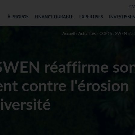
INV
À PROPOS
FINANCE DURABLE
EXPERTISES
INVESTISSE
Accueil
»
Actualités
»
COP15 : SWEN réaffi
SWEN réaffirme so
t contre l'érosion
iversité