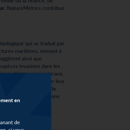
a mode ou la finance, de
ur
. NatureMetrics contribue
iologique qui se traduit par
uctures maritimes, menant à
suggèrent ainsi que
’espèces invasives dans les
es écosystèmes marins locaux.
vires
sans endommager leur
cité verte
. Grâce à cette
 la coque du porte-avions
lement en
 à réduire le
manant de
on, si vous