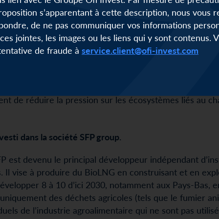
roposition s’apparentant à cette description, nous vou
e SWIFT vise à financer des
infrastructures de gaz renou
pondre, de ne pas communiquer vos informations personn
ouvelable, infrastructures d’avitaillement en gaz et GNL
èces jointes, les images ou les liens qui y sont contenus.
core infrastructures vertes comme les réseaux de chaleu
 tentative de fraude à
service.client@ofi-invest.com
ntribue à réduire le changement climatique, l’une des pre
à effet de serre nettes évitées des entreprises investies
4
u 31/12/2021)
. Les engagements de SWIFT, notamment sur
t de réduire la pression sur les écosystèmes liés au ch
esti dans la société SFP group.
P est devenu le principal développeur indépendant d’ins
 Il vise à produire du BioLNG en construisant et en explo
 développer 8 à 10 d’ici 2030, notamment aux Pays-Bas, 
e uniquement des déchets agricoles (tels que le fumier an
uels de l’industrie agroalimentaire qui ne sont pas utilis