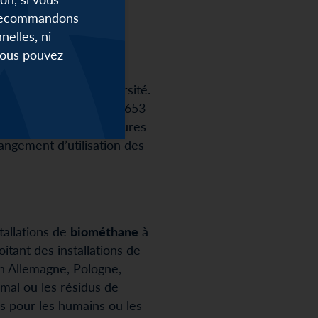
s recommandons
velable
en Europe :
elles, ni
 pour le secteur des
 Vous pouvez
r renouvelable et le
ssions sur la biodiversité.
 par SWIFT sont de 145 653
 l’utilisation de cultures
angement d’utilisation des
tallations de
biométhane
à
itant des installations de
en Allemagne, Pologne,
imal ou les résidus de
és pour les humains ou les