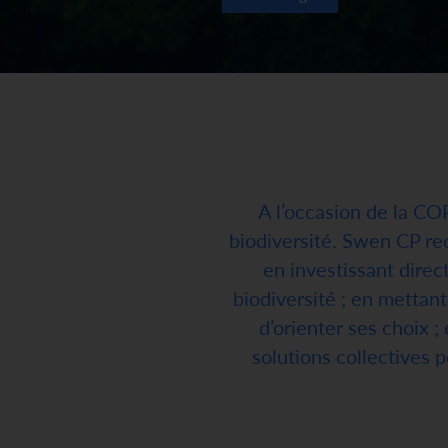
A l’occasion de la CO
biodiversité. Swen CP rec
e
n investissant direc
biodiversité ; e
n mettant 
d’orienter ses choix ; 
solutions collectives 