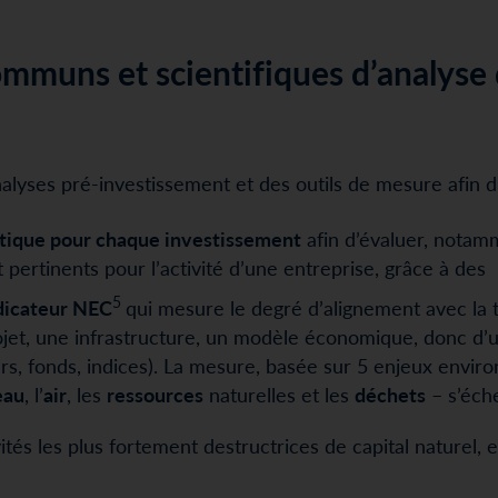
mmuns et scientifiques d’analyse
yses pré-investissement et des outils de mesure afin d’
tique pour chaque investissement
afin d’évaluer, notamm
nt pertinents pour l’activité d’une entreprise, grâce à des
5
ndicateur NEC
qui mesure le degré d’alignement avec la t
rojet, une infrastructure, un modèle économique, donc d’
urs, fonds, indices). La mesure, basée sur 5 enjeux envi
eau
, l’
air
, les
ressources
naturelles et les
déchets
– s’éche
tés les plus fortement destructrices de capital naturel, e