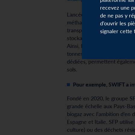
recevez une p
Lancée en 2019, la stratégi
de ne pas y ré
méthanisation, hydrogène ren
d’ouvrir les pi
transports terrestres, ou en
signaler cette
stockage d’énergie. SWIFT co
Ainsi, les émissions de gaz 
tonnes d’équivalent CO2 (a
dédiées, permettent égalemen
sols.
Pour exemple, SWIFT a inv
Fondé en 2020, le groupe SF
grande échelle aux Pays-Bas.
biogaz avec l’ambition d’en
Espagne et Italie. SFP utilis
culture) ou des déchets résid