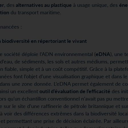
er
, des
alternatives au plastique
à usage unique, des
éne
tion
du transport maritime.
inancées :
 biodiversité en répertoriant le vivant
e société déploie l’ADN environnemental (
eDNA
), une 
d’eau, de sédiments, les sols et autres médiums, permet
n fiable, simple et à un coût compétitif. Grâce à la pla
nées font l’objet d’une visualisation graphique et dans l
ité dans une zone donnée. L’eDNA permet également de co
 ainsi un excellent
outil d’évaluation de l’efficacité
des init
lors qu’un échantillon conventionnel n’avait pas pu mettr
e sur le site d’une raffinerie de pétrole britannique et s
à voir des différences extrêmes dans la biodiversité loca
 permettant une prise de décision éclairée. Par ailleurs,