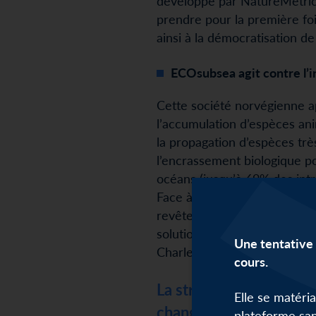
développé par NatureMetrics 
prendre pour la première foi
ainsi à la démocratisation de
ECOsubsea agit contre l’i
Cette société norvégienne ap
l’accumulation d’espèces ani
la propagation d’espèces trè
l’encrassement biologique po
océans (jusqu’à 69% des int
Face à ce défi, ECOsubsea 
revêtement et utilise la ma
solution innovante, ECOsub
Une tentative 
Charles de Gaulle et 78 500
cours.
La stratégie Infrastruc
Elle se matéri
changement climatique, 
plateforme san