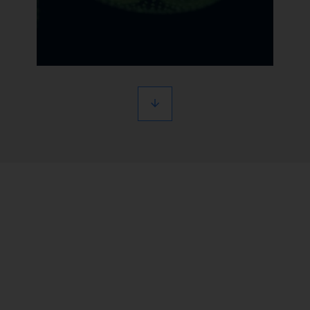
MiAlgae
Pionniers de la production
d’oméga-3 par fermentation de
microalgues
Plan du site
En savoir plus
Avertissements
Politique de protection des données
Politique d’utilisation des cookies
Informations réglementaires
Mentions légales