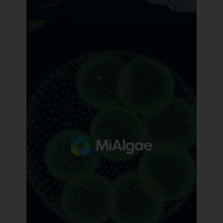
OceanWings
Propulsion éolienne pour le
transport maritime
En savoir plus