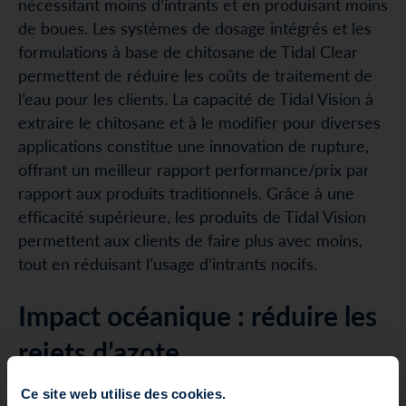
nécessitant moins d’intrants et en produisant moins
de boues. Les systèmes de dosage intégrés et les
formulations à base de chitosane de Tidal Clear
permettent de réduire les coûts de traitement de
l’eau pour les clients. La capacité de Tidal Vision à
extraire le chitosane et à le modifier pour diverses
applications constitue une innovation de rupture,
offrant un meilleur rapport performance/prix par
rapport aux produits traditionnels. Grâce à une
efficacité supérieure, les produits de Tidal Vision
permettent aux clients de faire plus avec moins,
tout en réduisant l’usage d’intrants nocifs.
Impact océanique : réduire les
rejets d’azote
Ce site web utilise des cookies.
Tidal Vision s’attaque à une menace majeure pour