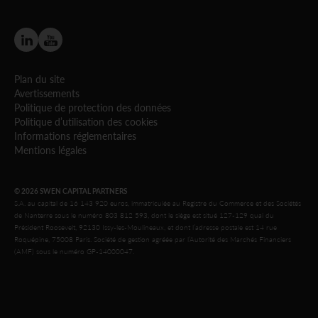
Plan du site
Avertissements
Politique de protection des données
Politique d’utilisation des cookies
Informations réglementaires
Mentions légales
© 2026 SWEN CAPITAL PARTNERS
S.A. au capital de 16 143 920 euros, immatriculée au Registre du Commerce et des Sociétés
de Nanterre sous le numéro 803 812 593, dont le siège est situé 127-129 quai du
Président Roosevelt, 92130 Issy-les-Moulineaux, et dont l’adresse postale est 14 rue
Roquépine, 75008 Paris. Société de gestion agréée par l’Autorité des Marchés Financiers
(AMF) sous le numéro GP-14000047.