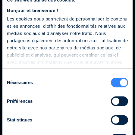
Bonjour et bienvenue !
Mon équipe
Les cookies nous permettent de personnaliser le contenu
et les annonces, d'offrir des fonctionnalités relatives aux
médias sociaux et d'analyser notre trafic. Nous
partageons également des informations sur l'utilisation de
notre site avec nos partenaires de médias sociaux, de
Une tentative de fraude avec usurpation du
publicité et d'analyse, qui peuvent combiner celles-ci
nom Ofi Invest est actuellement en cours.
avec d'autres informations que vous leur avez fournies
ou qu'ils ont collectées lors de votre utilisation de leurs
Elle se matérialise sous la forme d’une
Sélection
services.
Nécessaires
du
proposition d’investissement émanant de
consentement
plateforme sans lien avec le Groupe Ofi
Invest. Par mesure de précaution, si vous
Préférences
recevez une proposition s’apparentant à
cette description, nous vous recommandons
Statistiques
de ne pas y répondre, de ne pas
communiquer vos informations personnelles,