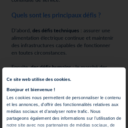
Quels sont les principaux défis ?
D’abord,
des défis techniques
: assurer une
alimentation électrique continue et maintenir
des infrastructures capables de fonctionner
en toutes circonstances.
Ensuite,
des défis humains
: le marché des
datacenters croît très vite, mais il manque de
Ce site web utilise des cookies.
techniciens et d’experts qualifiés. Recruter,
former et fidéliser ces talents est crucial.
Bonjour et bienvenue !
Les cookies nous permettent de personnaliser le contenu
Et puis,
des défis environnementaux
. Le
et les annonces, d'offrir des fonctionnalités relatives aux
numérique représente déjà 2 à 3 % de la
médias sociaux et d'analyser notre trafic. Nous
consommation électrique mondiale et 4 % de
partageons également des informations sur l'utilisation de
l’empreinte carbone, dont 16 % pour les
notre site avec nos partenaires de médias sociaux, de