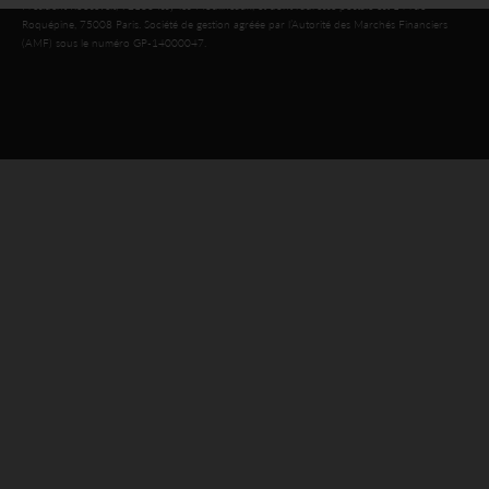
Président Roosevelt, 92130 Issy-les-Moulineaux, et dont l’adresse postale est 14 rue
Roquépine, 75008 Paris. Société de gestion agréée par l’Autorité des Marchés Financiers
(AMF) sous le numéro GP-14000047.