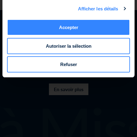
signaler cette tentative de fraude à
service.client@ofi-invest.com
Afficher les détails
Accepter
SWEN CP est une
Autoriser la sélection
société à Mission
Refuser
à Miss
En savoir plus