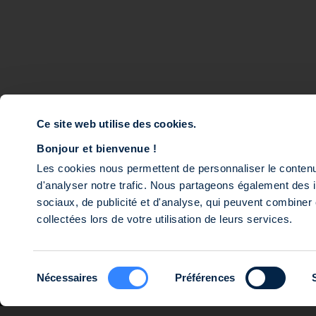
Finance durable
Private Equity Multi-
Équipes
Impact Océan
Investissements
Tech for Good
Actualités
Infrastructure Multi-
Accès Gestion Privée
Impact Transition
Notre gouvernance
Impact Agri
Ce site web utilise des cookies.
Dette Mezzanine
Bonjour et bienvenue !
Les cookies nous permettent de personnaliser le contenu 
© 2026 SWEN CAPITAL PARTNERS
S.A. au capital de 16 143 920 euros, immatriculée au Registre du Comme
d'analyser notre trafic. Nous partageons également des in
postale est 14 rue Roquépine, 75008 Paris. Société de gestion agréée 
sociaux, de publicité et d'analyse, qui peuvent combiner 
collectées lors de votre utilisation de leurs services.
Sélection
Nécessaires
Préférences
du
consentement