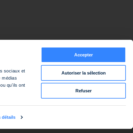
Avertissements
Politique de protection des données
Politique d’utilisation des cookies
Informations réglementaires
Mentions légales
Accepter
as sociaux et
Autoriser la sélection
 Président Roosevelt, 92130 Issy-les-Moulineaux, et dont l’adresse
de médias
ou qu'ils ont
Refuser
 détails