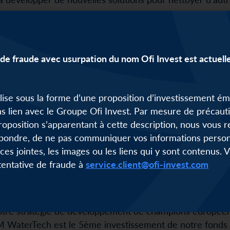
éral de VAM WaterTech
: « Je suis reconnaissant envers l
ières années. Les niveaux technologiques atteints nous p
de fraude avec usurpation du nom Ofi Invest est actuel
 à nos clients : fournir des solutions fiables, efficaces
’eau et maximiser la sécurité alimentaire. Avec le sup
développements organisationnels, technologiques et com
alise sous la forme d’une proposition d’investissement é
ustriels internationaux, de la transformation à l’emballag
s lien avec le Groupe Ofi Invest. Par mesure de précauti
ifs ESG. »
roposition s’apparentant à cette description, nous vou
pondre, de ne pas communiquer vos informations personn
’équipe industrielle d’ORAXYS
: « Nous remercions Hans 
èces jointes, les images ou les liens qui y sont contenus.
rTech pour leur confiance. Nous avons été immédiatemen
 tentative de fraude à
service.client@ofi-invest.com
s sommes impatients de travailler ensemble pour accroîtr
Tech à l’usage plus durable de la ressource eau dans l’i
notre stratégie de développement de champions européen
AM WaterTech est le 5ème investissement de notre fond