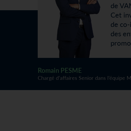
de VA
Cet in
de co-
des en
promou
Romain PESME
Chargé d’affaires Senior dans l’équipe 
À propos
Expertises