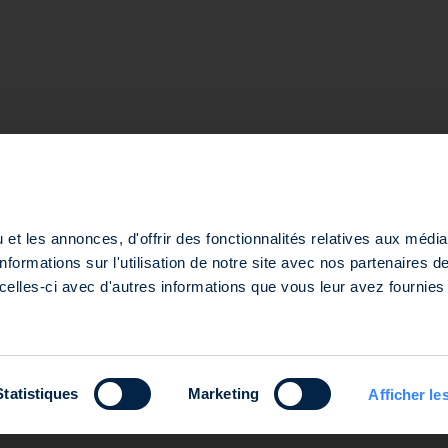
stratégie
stratégie
et les annonces, d'offrir des fonctionnalités relatives aux médi
rce et des Sociétés de Nanterre sous le numéro 803 812 593, dont le siège est situé 127-129 quai du
formations sur l'utilisation de notre site avec nos partenaires 
par l’Autorité des Marchés Financiers (AMF) sous le numéro GP-14000047.
celles-ci avec d'autres informations que vous leur avez fournies 
Statistiques
Marketing
Afficher les