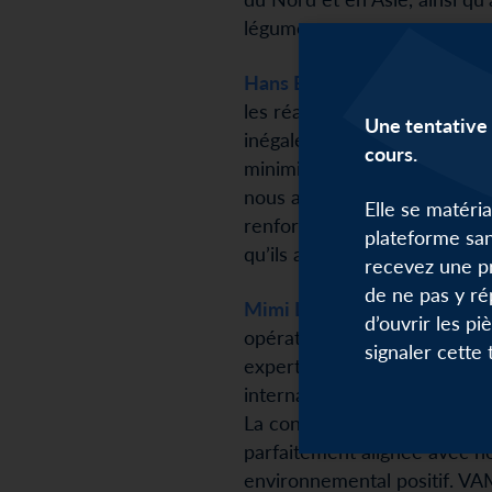
légumes.
Hans Blaak, Directeur Gén
les réalisations de ces dern
Une tentative 
inégalés dans notre promesse
cours.
minimiser la consommation d
nous allons poursuivre nos 
Elle se matéri
renforcer notre offre aux ind
plateforme san
qu’ils atteignent leurs object
recevez une p
de ne pas y ré
Mimi Lamote, Associée de l
d’ouvrir les pi
opérationnelle de VAM Wate
signaler cette
expertise de l’équipe et nou
internationale.
La contribution de VAM Water
parfaitement alignée avec 
environnemental positif. V