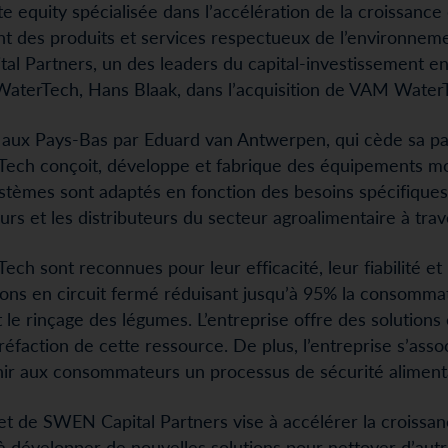
te equity spécialisée dans l’accélération de la croissa
t des produits et services respectueux de l’environnemen
al Partners, un des leaders du capital-investissement e
terTech, Hans Blaak, dans l’acquisition de VAM WaterTec
ux Pays-Bas par Eduard van Antwerpen, qui cède sa part
ech conçoit, développe et fabrique des équipements mod
ystèmes sont adaptés en fonction des besoins spécifiques 
urs et les distributeurs du secteur agroalimentaire à tra
h sont reconnues pour leur efficacité, leur fiabilité et le
ions en circuit fermé réduisant jusqu’à 95% la consommat
 le rinçage des légumes. L’entreprise offre des solutio
éfaction de cette ressource. De plus, l’entreprise s’assoc
rnir aux consommateurs un processus de sécurité aliment
t de SWEN Capital Partners vise à accélérer la croissa
’à développer de nouvelles solutions pour nettoyer d’autre