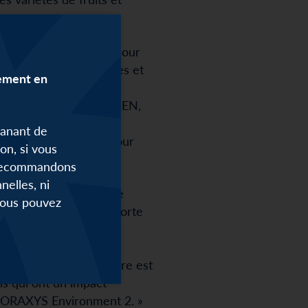
’ensemble de l’équipe pour
ermettent d’être uniques et
lement en
 et économiques pour
port d’ORAXYS et de SWEN,
merciaux. Nous allons
manant de
e des produits frais, pour
on, si vous
s recommandons
elles, ni
Blaak et toute l’équipe
 Vous pouvez
t convaincus par la forte
e la croissance
ndustrie agroalimentaire est
s qui ont un impact
s ORAXYS Environment 2. »