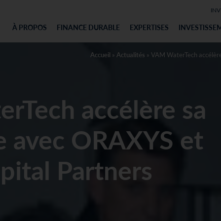
INV
À PROPOS
FINANCE DURABLE
EXPERTISES
INVESTISSE
Accueil
»
Actualités
»
VAM WaterTech accélère
rTech accélère sa
ce avec ORAXYS et
ital Partners