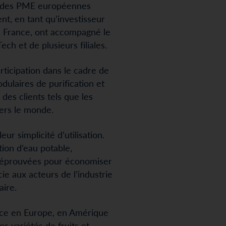
nce des PME européennes
t, en tant qu’investisseur
n France, ont accompagné le
h et de plusieurs filiales.
icipation dans le cadre de
ulaires de purification et
des clients tels que les
vers le monde.
ur simplicité d’utilisation.
ion d’eau potable,
ns éprouvées pour économiser
ie aux acteurs de l’industrie
aire.
nce en Europe, en Amérique
s variétés de fruits et