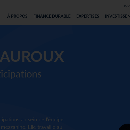
INV
À PROPOS
FINANCE DURABLE
EXPERTISES
INVESTISSE
 FAUROUX
ticipations
cipations au sein de l’équipe
mezzanine. Elle travaille au