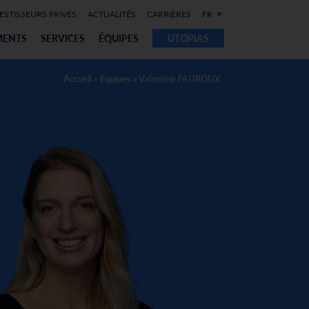
ESTISSEURS PRIVÉS
ACTUALITÉS
CARRIÈRES
FR
MENTS
SERVICES
ÉQUIPES
UTOPIAS
Accueil
»
Equipes
»
Valentine FAUROUX