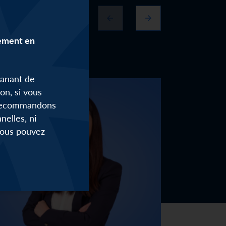
lement en
manant de
on, si vous
s recommandons
elles, ni
 Vous pouvez