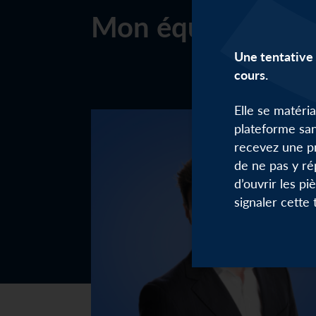
Mon équipe
Une tentative 
cours.
Elle se matéri
plateforme san
recevez une p
de ne pas y ré
d’ouvrir les pi
signaler cette