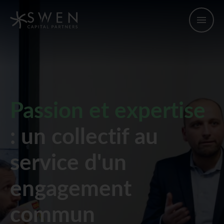
Passion et expertise
: un collectif au
service d'un
engagement
commun