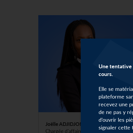
Une tentative 
cours.
Elle se matéri
plateforme san
recevez une p
de ne pas y ré
d’ouvrir les pi
Joëlle ADJIDJONOU
signaler cette
Chargée d'affaires