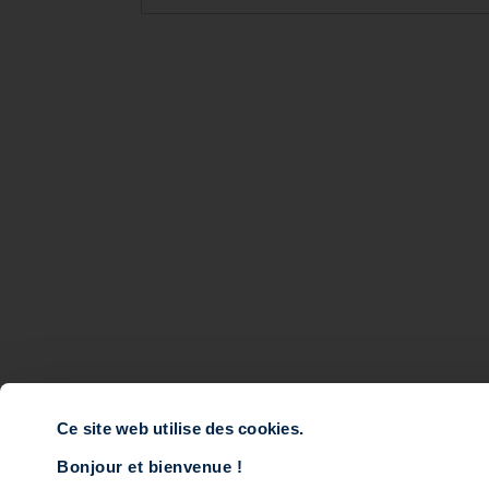
À propos
Expertises
Finance durable
Private Equity Multi-
Équipes
Impact Océan
Investissements
Tech for Good
Actualités
Infrastructure Multi-
Accès Gestion Privée
Impact Transition
Notre gouvernance
Impact Agri
Ce site web utilise des cookies.
Dette Mezzanine
Bonjour et bienvenue !