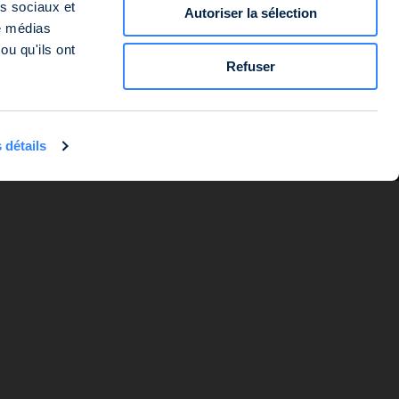
as sociaux et
Autoriser la sélection
 Président Roosevelt, 92130 Issy-les-Moulineaux, et dont l’adresse
de médias
ou qu'ils ont
Refuser
 détails