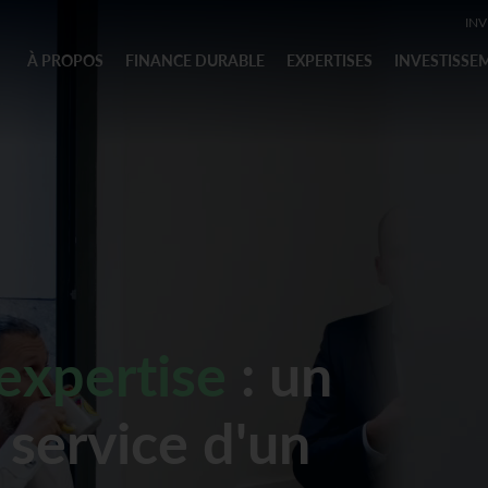
INV
À PROPOS
FINANCE DURABLE
EXPERTISES
INVESTISSE
expertise
: un
u service d'un