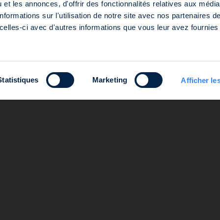
et les annonces, d'offrir des fonctionnalités relatives aux médi
rce et des Sociétés de Nanterre sous le numéro 803 812 593, dont le siège est situé 127-129 quai du
formations sur l'utilisation de notre site avec nos partenaires 
par l’Autorité des Marchés Financiers (AMF) sous le numéro GP-14000047.
celles-ci avec d'autres informations que vous leur avez fournies 
Statistiques
Marketing
Afficher les