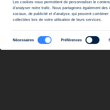
Les cookies nous permettent de personnaliser le contenu 
© 2026 SWEN CAPITAL PARTNERS
S.A. au capital de 16 143 920 euros, immatriculée au Registre du Comme
d'analyser notre trafic. Nous partageons également des in
postale est 14 rue Roquépine, 75008 Paris. Société de gestion agréée 
sociaux, de publicité et d'analyse, qui peuvent combiner 
collectées lors de votre utilisation de leurs services.
Sélection
Nécessaires
Préférences
du
consentement