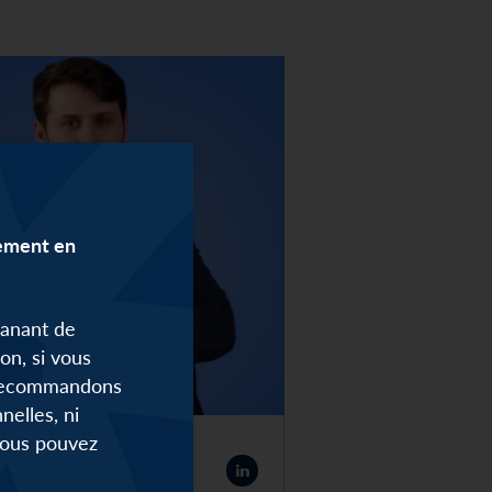
lement en
manant de
on, si vous
s recommandons
elles, ni
 Vous pouvez
s MENGUY
'affaires Senior